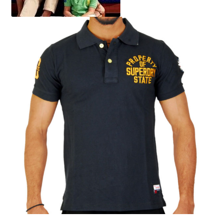
Blog
Estilismo
Frases Celebres
Protocolo y Etiqueta
Femenino
Masculino
Biografía
Contacto