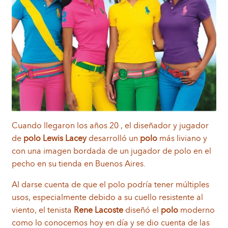
Cuando llegaron los años 20 , el diseñador y jugador
de
polo Lewis Lacey
desarrolló un
polo
más liviano y
con una imagen bordada de un jugador de polo en el
pecho en su tienda en Buenos Aires.
Al darse cuenta de que el polo podría tener múltiples
usos, especialmente debido a su cuello resistente al
viento, el tenista
Rene Lacoste
diseñó el
polo
moderno
como lo conocemos hoy en día y se dio cuenta de las