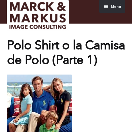
Menú
Inicio
/
Estilismo
/ Polo Shirt o la Camisa de Polo (Parte 1)
home
Polo Shirt o la Camisa
Formación
de Polo (Parte 1)
Consultoría
Consultoría en Imagen Personal
Consultoría en Imagen Empresarial
Consultoría para Personas con Discapacidad
Visual