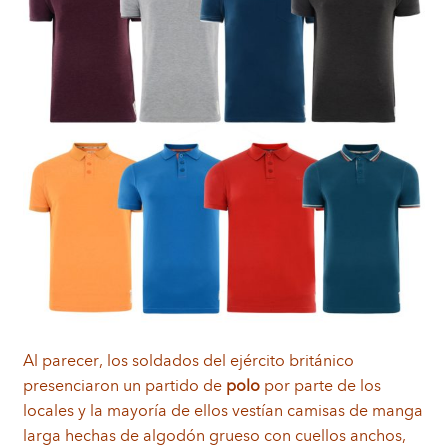
Al parecer, los soldados del ejército británico
presenciaron un partido de
polo
por parte de los
locales y la mayoría de ellos vestían camisas de manga
larga hechas de algodón grueso con cuellos anchos,