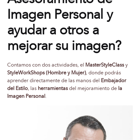
Blog
Imagen Personal y
Estilismo
ayudar a otros a
Frases Celebres
mejorar su imagen?
Protocolo y Etiqueta
Contamos con dos actividades, el
MasterStyleClass
y
StyleWorkShops (Hombre y Mujer)
, donde podrás
Femenino
aprender directamente de las manos del
Embajador
del Estilo
, las
herramientas
del mejoramiento de
la
Masculino
Imagen Personal
.
Biografía
Contacto