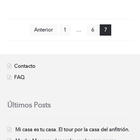
Navegación de entradas
Anterior
1
…
6
7
Contacto
FAQ
Últimos Posts
Mi casa es tu casa. El tour por la casa del anfitrión.