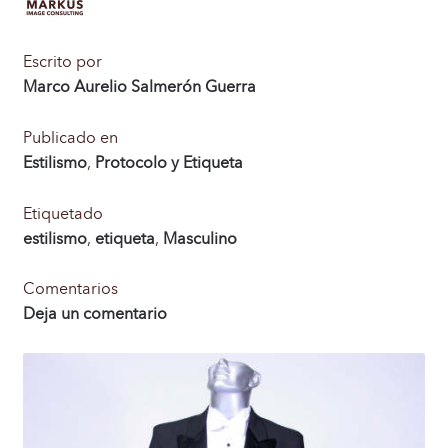
Blog
Escrito por
Estilismo
Marco Aurelio Salmerón Guerra
Frases Celebres
Publicado en
Estilismo
,
Protocolo y Etiqueta
Protocolo y Etiqueta
Etiquetado
Femenino
estilismo
,
etiqueta
,
Masculino
Comentarios
Masculino
Deja un comentario
Biografía
Contacto