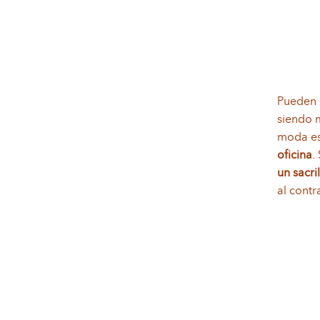
Pueden 
siendo 
moda es
oficina
.
un sacri
al cont