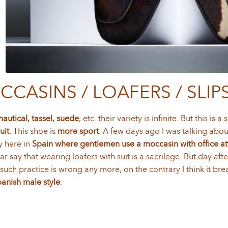
CASINS / LOAFERS / SLIP
nautical, tassel, suede
, etc. their variety is infinite. But this i
uit
. This shoe is
more sport
. A few days ago I was talking about
y here in
Spain where gentlemen use a moccasin with office at
 say that wearing loafers with suit is a sacrilege. But day af
 such practice is wrong any more, on the contrary I think it bre
panish male style
.