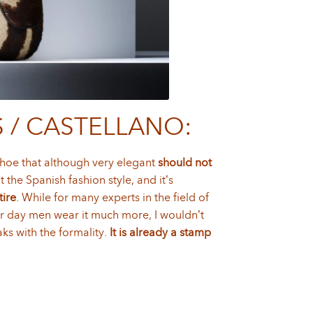
S / CASTELLANO:
s a shoe that although very elegant
should not
 the Spanish fashion style, and it’s
tire
. While for many experts in the field of
ter day men wear it much more, I wouldn’t
aks with the formality.
It is already a stamp