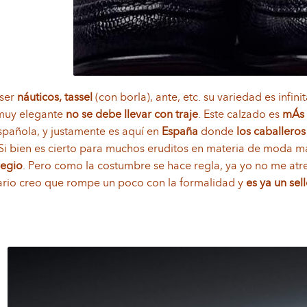
ser
náuticos, tassel
(con borla), ante, etc. su variedad es infin
muy elegante
no se debe llevar con traje
. Este calzado es
mÁs 
pañola, y justamente es aquí en
España
donde
los caballeros
 Si bien es cierto para muchos
eruditos en materia de moda m
legio
. Pero como la costumbre se hace regla, ya yo no me atrev
rario creo que rompe un poco con la formalidad y
es ya un se