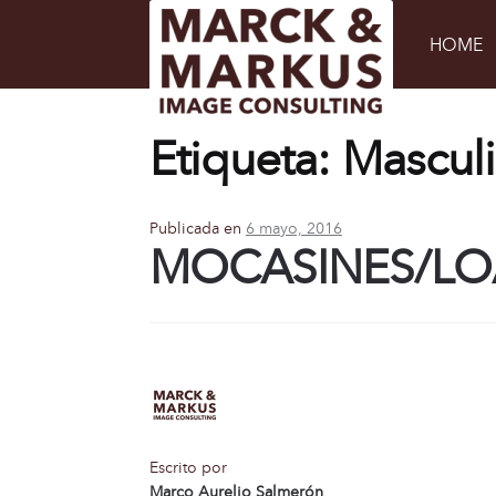
Inicio
/
Posts etiquetados “Masculino”
/ Págin
HOME
Etiqueta: Mascul
Publicada en
6 mayo, 2016
MOCASINES/LO
Escrito por
Marco Aurelio Salmerón