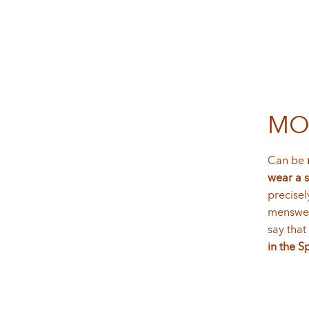
MOC
Can be
wear a s
precisel
menswear
say that
in the S