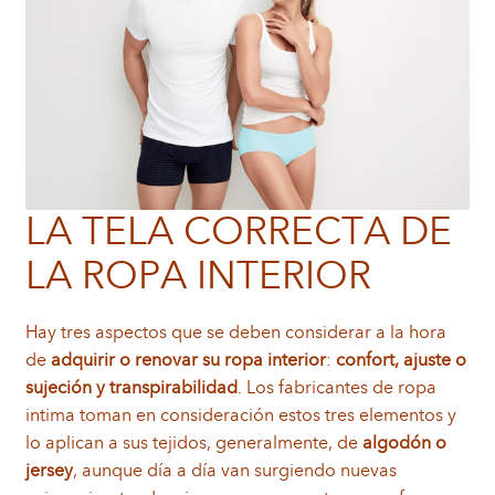
Blog
Estilismo
Frases Celebres
Protocolo y Etiqueta
LA TELA CORRECTA DE
Femenino
LA ROPA INTERIOR
Masculino
Hay tres aspectos que se deben considerar a la hora
de
adquirir o renovar su ropa interior
:
confort, ajuste o
Biografía
sujeción y transpirabilidad
. Los fabricantes de ropa
intima toman en consideración estos tres elementos y
Contacto
lo aplican a sus tejidos, generalmente, de
algodón o
jersey
, aunque día a día van surgiendo nuevas